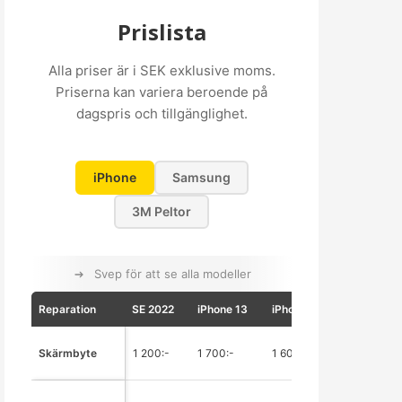
Prislista
Alla priser är i SEK exklusive moms.
Priserna kan variera beroende på
dagspris och tillgänglighet.
iPhone
Samsung
3M Peltor
Svep för att se alla modeller
Reparation
SE 2022
iPhone 13
iPhone 14
iPhone 15
Skärmbyte
1 200:-
1 700:-
1 600:-
2 300:-