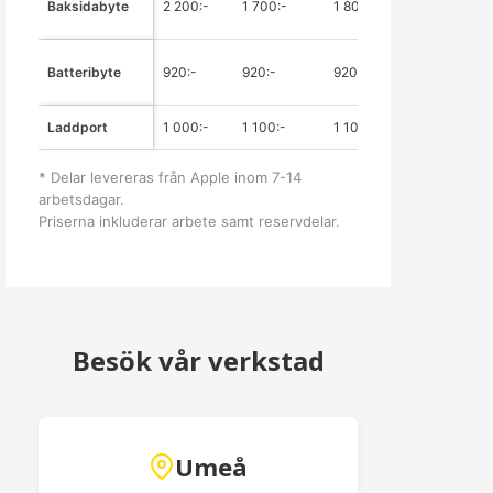
Baksidabyte
2 200:-
1 700:-
1 800:-
1 300:-
Batteribyte
920:-
920:-
920:-
1 035:-
Laddport
1 000:-
1 100:-
1 100:-
1 200:-
* Delar levereras från Apple inom 7-14
arbetsdagar.
Priserna inkluderar arbete samt reservdelar.
Besök vår verkstad
Umeå