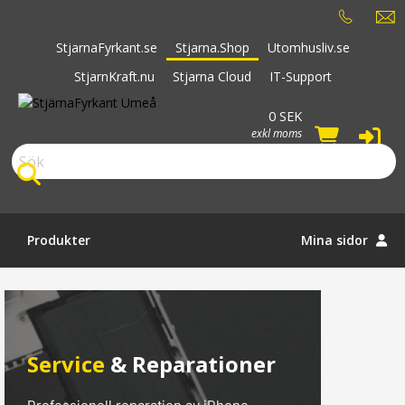
StjarnaFyrkant.se
Stjarna.Shop
Utomhusliv.se
StjarnKraft.nu
Stjarna Cloud
IT-Support
0 SEK
exkl moms
Sök
Produkter
Mina sidor
Service
& Reparationer