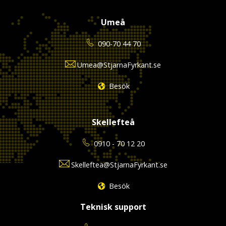
Umeå
090-70 44 70
Umea@StjarnaFyrkant.se
Besök
Skellefteå
0910 - 70 12 20
Skelleftea@StjarnaFyrkant.se
Besök
Teknisk support